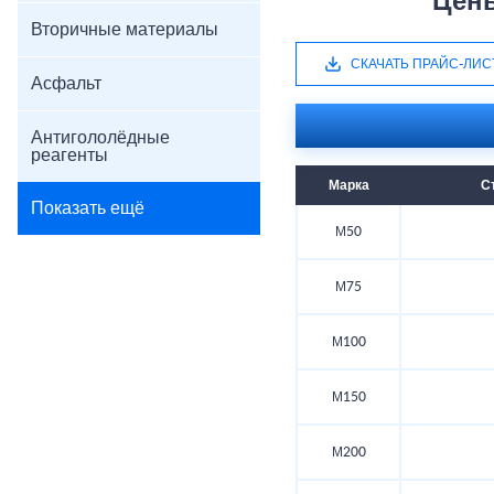
Цен
Вторичные материалы
СКАЧАТЬ ПРАЙС-ЛИС
Асфальт
Антигололёдные
реагенты
Марка
С
Показать ещё
М50
М75
М100
М150
М200