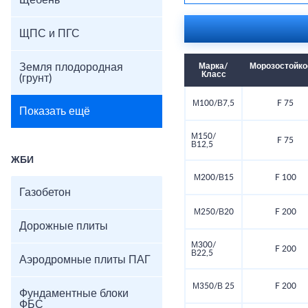
Щебень
ЩПС и ПГС
Земля плодородная
Марка/
Морозостойко
Класс
(грунт)
М100/В7,5
F 75
Показать ещё
М150/
F 75
В12,5
ЖБИ
М200/В15
F 100
Газобетон
М250/В20
F 200
Дорожные плиты
М300/
F 200
В22,5
Аэродромные плиты ПАГ
М350/В 25
F 200
Фундаментные блоки
ФБС