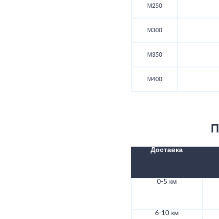
М250
М300
М350
М400
П
Доставка
0-5 км
6-10 км