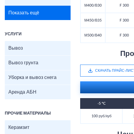
М400/В30
F 300
Показать ещё
М450/В35
F 300
УСЛУГИ
М500/В40
F 300
Вывоз
Про
Вывоз грунта
СКАЧАТЬ ПРАЙС-ЛИС
Уборка и вывоз снега
Аренда АБН
-5 °C
ПРОЧИЕ МАТЕРИАЛЫ
100 руб/куб
Керамзит