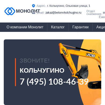
Адрес:
г. Кольчугино, Ольховая улица, 1
МОНОЛИТ
Отдел
zakaz@betonvkolchugino.ru
s
Email:
снабжения:
Еже
О компании Монолит
Каталог
Гарантии
Акци
ЗВОНИТЕ!
КОЛЬЧУГИНО
7 (495) 108-46-39