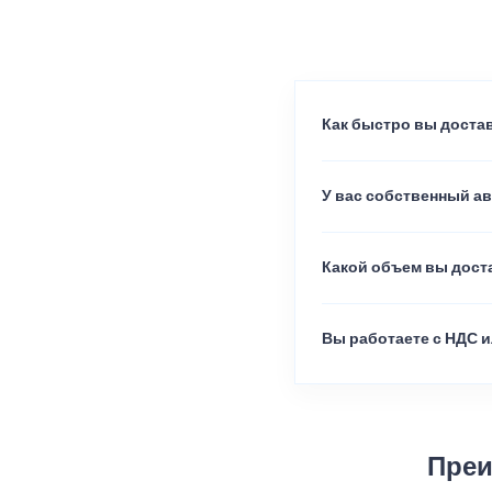
Как быстро вы достав
У вас собственный а
Какой объем вы доста
Вы работаете с НДС и
Преи