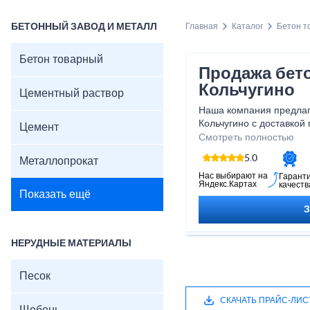
БЕТОННЫЙ ЗАВОД И МЕТАЛЛ
Главная
Каталог
Бетон т
Бетон товарный
Продажа бет
Кольчугино
Цементный раствор
Наша компания предлаг
Кольчугино с доставкой 
Цемент
широко используют в с
Смотреть полностью
строительстве, примен
5.0
Металлопрокат
жилых и общественных 
подвергаются большим 
Нас выбирают на
Гарант
Яндекс.Картах
качеств
Показать ещё
НЕРУДНЫЕ МАТЕРИАЛЫ
Песок
СКАЧАТЬ ПРАЙС-ЛИС