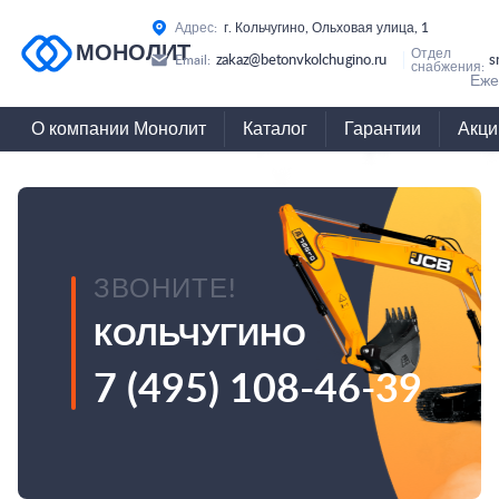
Адрес:
г. Кольчугино, Ольховая улица, 1
МОНОЛИТ
Отдел
zakaz@betonvkolchugino.ru
s
Email:
снабжения:
Еже
О компании Монолит
Каталог
Гарантии
Акци
ЗВОНИТЕ!
КОЛЬЧУГИНО
7 (495) 108-46-39