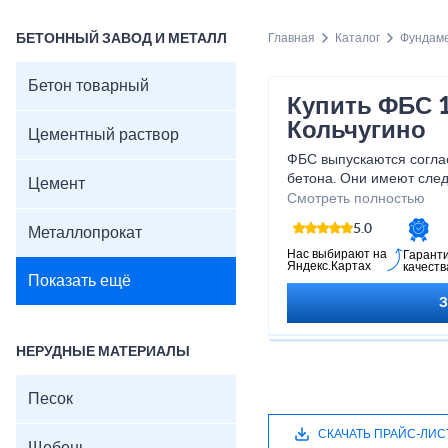
БЕТОННЫЙ ЗАВОД И МЕТАЛЛ
Главная
Каталог
Фундам
Бетон товарный
Купить ФБС 1
Кольчугино
Цементный раствор
ФБС выпускаются согла
бетона. Они имеют сле
Цемент
мм x580 мм. Изделия и
Смотреть полностью
но она может меняться 
5.0
Металлопрокат
конструкции. Можно пр
ФБС 12.6.6–т в Кольчуг
Нас выбирают на
Гарант
Яндекс.Картах
качеств
Кольчугино.
Показать ещё
НЕРУДНЫЕ МАТЕРИАЛЫ
Песок
СКАЧАТЬ ПРАЙС-ЛИС