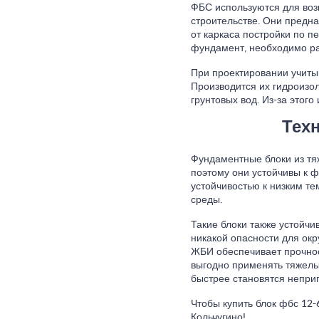
ФБС используются для воз
строительстве. Они предна
от каркаса постройки по п
фундамент, необходимо ра
При проектировании учиты
Производится их гидроизо
грунтовых вод. Из-за этог
Тех
Фундаментные блоки из тя
поэтому они устойчивы к 
устойчивостью к низким т
среды.
Такие блоки также устойчи
никакой опасности для ок
ЖБИ обеспечивает прочност
выгодно применять тяжелый
быстрее становятся непри
Чтобы купить блок фбс 12-
Кольчугино!