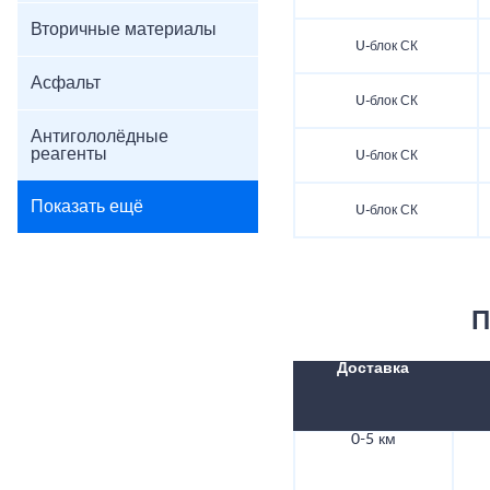
Вторичные материалы
U-блок СК
Асфальт
U-блок СК
Антигололёдные
реагенты
U-блок СК
Показать ещё
U-блок СК
П
Доставка
0-5 км