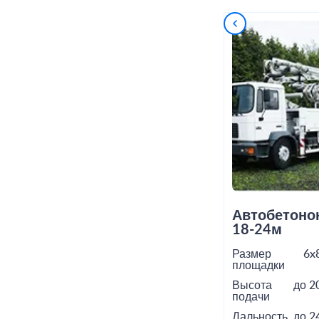
Автобетоно
18-24м
Размер
6x
площадки
Высота
до 2
подачи
Дальность
до 2