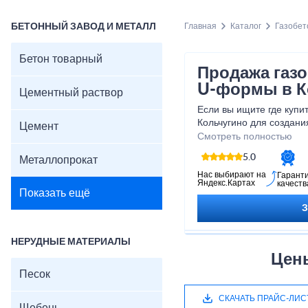
БЕТОННЫЙ ЗАВОД И МЕТАЛЛ
Главная
Каталог
Газобет
Бетон товарный
Продажа газ
U-формы в К
Цементный раствор
Если вы ищите где купи
Кольчугино для создани
Цемент
самая выгодная стоимос
Смотреть полностью
Монолит. Мы осуществл
5.0
Металлопрокат
официальных производи
СтройКомплект, ЕАБ, ЛС
Нас выбирают на
Гарант
Яндекс.Картах
качеств
предложить клиенту са
Показать ещё
НЕРУДНЫЕ МАТЕРИАЛЫ
Цен
Песок
СКАЧАТЬ ПРАЙС-ЛИС