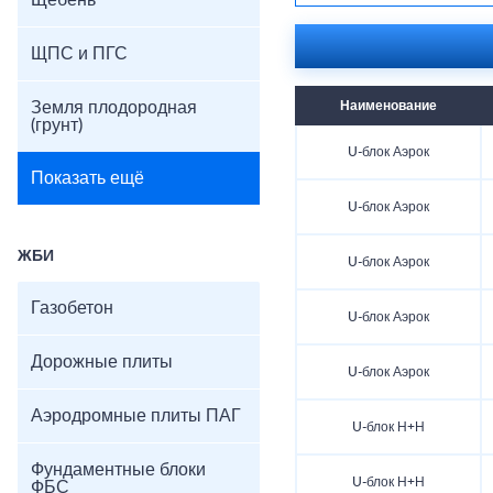
Щебень
ЩПС и ПГС
Земля плодородная
Наименование
(грунт)
U-блок Аэрок
Показать ещё
U-блок Аэрок
ЖБИ
U-блок Аэрок
Газобетон
U-блок Аэрок
Дорожные плиты
U-блок Аэрок
Аэродромные плиты ПАГ
U-блок Н+Н
Фундаментные блоки
U-блок Н+Н
ФБС