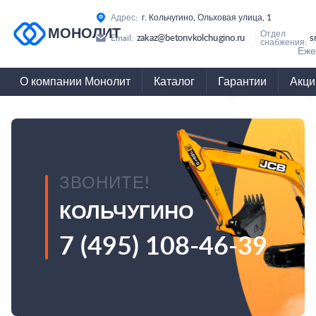
Адрес:
г. Кольчугино, Ольховая улица, 1
МОНОЛИТ
Отдел
zakaz@betonvkolchugino.ru
s
Email:
снабжения:
Еже
О компании Монолит
Каталог
Гарантии
Акци
ЗВОНИТЕ!
КОЛЬЧУГИНО
7 (495) 108-46-39