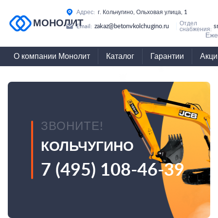
Адрес:
г. Кольчугино, Ольховая улица, 1
МОНОЛИТ
Отдел
zakaz@betonvkolchugino.ru
s
Email:
снабжения:
Еже
О компании Монолит
Каталог
Гарантии
Акци
ЗВОНИТЕ!
КОЛЬЧУГИНО
7 (495) 108-46-39