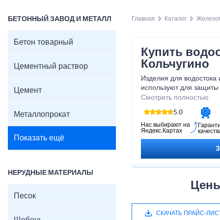
БЕТОННЫЙ ЗАВОД И МЕТАЛЛ
Главная
Каталог
Железоб
Бетон товарный
Купить водо
Кольчугино
Цементный раствор
Изделия для водостока 
используют для защиты
Цемент
воды. Наша компания п
Смотреть полностью
бетонные лотки в Кольч
5.0
Металлопрокат
доставкой по указанном
Нас выбирают на
Гарант
Яндекс.Картах
качеств
Показать ещё
НЕРУДНЫЕ МАТЕРИАЛЫ
Цены
Песок
СКАЧАТЬ ПРАЙС-ЛИС