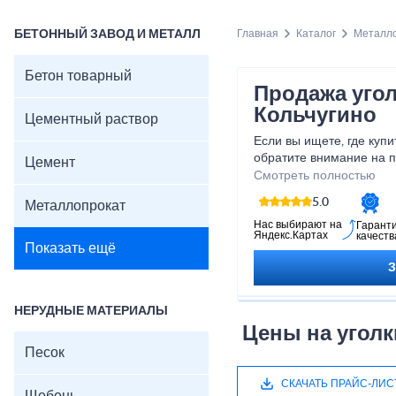
БЕТОННЫЙ ЗАВОД И МЕТАЛЛ
Главная
Каталог
Металл
Бетон товарный
Продажа уго
Кольчугино
Цементный раствор
Если вы ищете, где купи
обратите внимание на 
Цемент
Монолит. В удобном пр
Смотреть полностью
представлен широкий а
5.0
Металлопрокат
металлических, которые
промышленности. Наша 
Нас выбирают на
Гарант
Яндекс.Картах
качеств
металлические высокого
Показать ещё
производителя. Работае
юридическими лицами, в
НЕРУДНЫЕ МАТЕРИАЛЫ
Цены на уголки
Песок
СКАЧАТЬ ПРАЙС-ЛИС