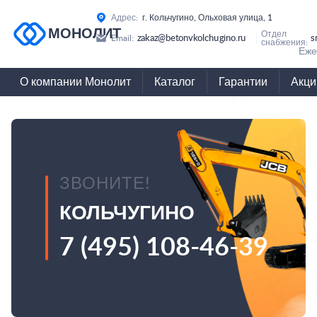
Адрес:
г. Кольчугино, Ольховая улица, 1
МОНОЛИТ
Отдел
zakaz@betonvkolchugino.ru
s
Email:
снабжения:
Еже
О компании Монолит
Каталог
Гарантии
Акци
ЗВОНИТЕ!
КОЛЬЧУГИНО
7 (495) 108-46-39