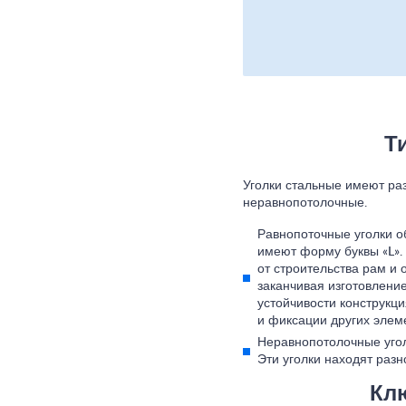
Т
Уголки стальные имеют ра
неравнопотолочные.
Равнопоточные уголки о
имеют форму буквы «L». 
от строительства рам и 
заканчивая изготовлени
устойчивости конструкци
и фиксации других элем
Неравнопотолочные угол
Эти уголки находят раз
Кл