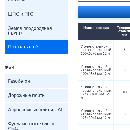
Щебень
ЩПС и ПГС
Земля плодородная
Наименование
Толщин
стенки
(грунт)
мм
Показать ещё
Уголок стальной
неравнополочный
6
100х63х6 мм 12 м
Уголок стальной
ЖБИ
неравнополочный
8
100х63х8 мм 12 м
Газобетон
Уголок стальной
неравнополочный
10
125х80х10 мм 12
Дорожные плиты
м
Аэродромные плиты ПАГ
Уголок стальной
неравнополочный
8
125х80х8 мм 12 м
Фундаментные блоки
ФБС