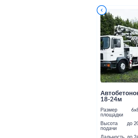
Автобетоно
18-24м
Размер
6x
площадки
Высота
до 2
подачи
Дальность
до 2