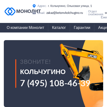
Адрес:
г. Кольчугино, Ольховая улица, 1
МОНОЛИТ
Отдел
zakaz@betonvkolchugino.ru
s
Email:
снабжения:
Еже
О компании Монолит
Каталог
Гарантии
Акци
ЗВОНИТЕ!
КОЛЬЧУГИНО
7 (495) 108-46-39