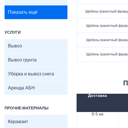
Щебень гранитный фракц
Показать ещё
Щебень гранитный фракц
УСЛУГИ
Щебень гранитный фракц
Вывоз
Щебень гранитный фракц
Вывоз грунта
Уборка и вывоз снега
П
Аренда АБН
Доставка
ПРОЧИЕ МАТЕРИАЛЫ
0-5 км
Керамзит