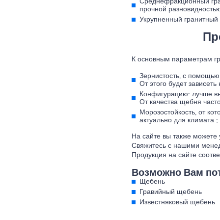
Среднефракционный гра
прочной разновидностью
Укрупненный гранитный 
Пр
К основным параметрам гр
Зернистость, с помощью
От этого будет зависеть
Конфигурацию: лучше вы
От качества щебня часто
Морозостойкость, от кот
актуально для климата ;
На сайте вы также можете 
Свяжитесь с нашими менед
Продукция на сайте соотв
Возможно Вам по
Щебень
Гравийный щебень
Известняковый щебень