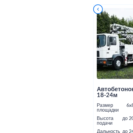
Автобетоно
18-24м
Размер
6x
площадки
Высота
до 2
подачи
Дальность
до 2