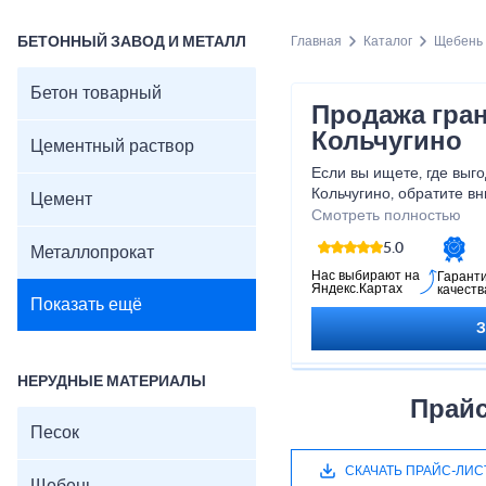
БЕТОННЫЙ ЗАВОД И МЕТАЛЛ
Главная
Каталог
Щебень
Бетон товарный
Продажа гра
Кольчугино
Цементный раствор
Если вы ищете, где выг
Кольчугино, обратите в
Цемент
нерудных строительных
Смотреть полностью
Монолит.
5.0
Металлопрокат
Мы реализуем щебень гр
известняковый (доломит
Нас выбирают на
Гарант
Яндекс.Картах
качеств
розницу напрямую из ка
Показать ещё
физическими и юридиче
системе ЭДО. Доставка
компании в кратчайшие 
Все этапы заказа и отг
НЕРУДНЫЕ МАТЕРИАЛЫ
менеджер, который отв
Прайс
поможет с расчетом оп
Песок
ценам.
В нашем прайс-листе п
СКАЧАТЬ ПРАЙС-ЛИС
виды щебня различных 