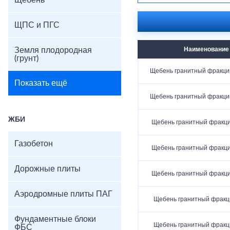
Щебень
ЩПС и ПГС
Земля плодородная
Наименование
(грунт)
Щебень гранитный фракци
Показать ещё
Щебень гранитный фракци
ЖБИ
Щебень гранитный фракц
Газобетон
Щебень гранитный фракц
Дорожные плиты
Щебень гранитный фракц
Аэродромные плиты ПАГ
Щебень гранитный фракц
Фундаментные блоки
Щебень гранитный фракц
ФБС