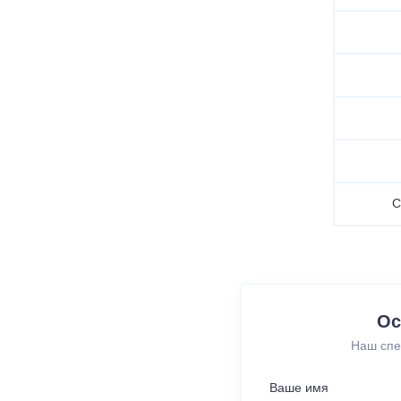
С
Ос
Наш спе
Ваше имя