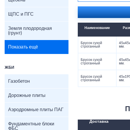
Щебень
ЩПС и ПГС
Земля плодородная
Наименование
Раз
(грунт)
Брусок сухой
45x45
Показать ещё
строганный
мм.
Брусок сухой
45x45
строганный
мм.
ЖБИ
Брусок сухой
45x19
строганный
мм.
Газобетон
Дорожные плиты
П
Аэродромные плиты ПАГ
Доставка
Фундаментные блоки
ФБС