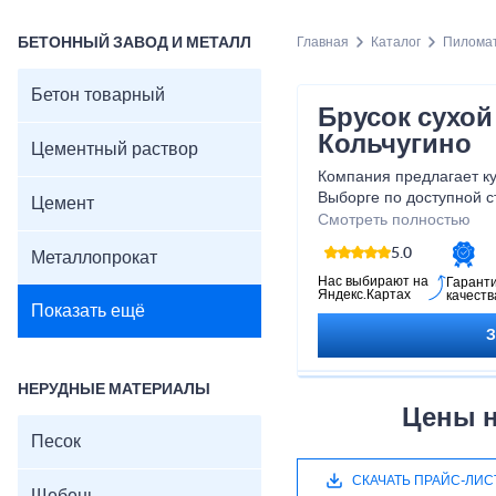
БЕТОННЫЙ ЗАВОД И МЕТАЛЛ
Главная
Каталог
Пилома
Бетон товарный
Брусок сухой
Кольчугино
Цементный раствор
Компания предлагает ку
Выборге по доступной с
Цемент
быстрая доставка до по
Смотреть полностью
5.0
Металлопрокат
Нас выбирают на
Гарант
Яндекс.Картах
качеств
Показать ещё
НЕРУДНЫЕ МАТЕРИАЛЫ
Цены н
Песок
СКАЧАТЬ ПРАЙС-ЛИС