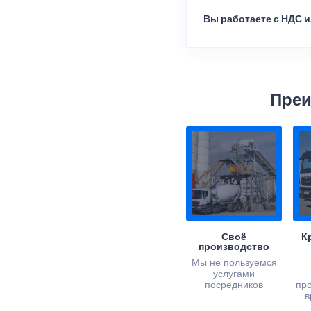
Вы работаете с НДС и
Преи
Своё
К
производство
Мы не пользуемся
услугами
посредников
пр
в