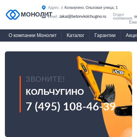
Адрес:
г. Кольчугино, Ольховая улица, 1
МОНОЛИТ
Отдел
zakaz@betonvkolchugino.ru
s
Email:
снабжения:
Еже
О компании Монолит
Каталог
Гарантии
Акци
ЗВОНИТЕ!
КОЛЬЧУГИНО
7 (495) 108-46-39