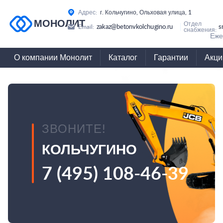
Адрес:
г. Кольчугино, Ольховая улица, 1
МОНОЛИТ
Отдел
zakaz@betonvkolchugino.ru
s
Email:
снабжения:
Еже
О компании Монолит
Каталог
Гарантии
Акци
ЗВОНИТЕ!
КОЛЬЧУГИНО
7 (495) 108-46-39