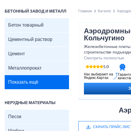
БЕТОННЫЙ ЗАВОД И МЕТАЛЛ
Главная
Каталог
Аэродр
Бетон товарный
Аэродромные
Кольчугино
Цементный раствор
Железобетонные плиты 
строительстве подъездн
Цемент
промышленных заводов 
Смотреть полностью
Армированные изделия
5.0
Металлопрокат
официальным производ
Кольчугино, в соответс
Нас выбирают на
Гарант
Яндекс.Картах
качеств
характеристиками и ста
Показать ещё
НЕРУДНЫЕ МАТЕРИАЛЫ
Аэ
Песок
СКАЧАТЬ ПРАЙС-ЛИС