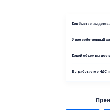
Как быстро вы достав
У вас собственный а
Какой объем вы доста
Вы работаете с НДС и
Преи