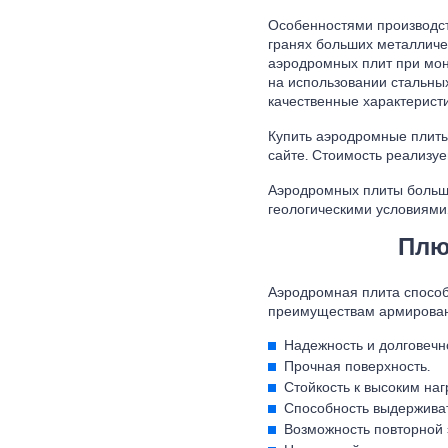
Особенностями производст
гранях больших металличе
аэродромных плит при мон
на использовании стальны
качественные характеристи
Купить аэродромные плиты
сайте. Стоимость реализуе
Аэродромных плиты больше
геологическими условиями
Плю
Аэродромная плита способн
преимуществам армирован
Надежность и долговечно
Прочная поверхность.
Стойкость к высоким наг
Способность выдерживат
Возможность повторной 