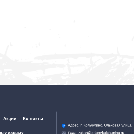
Акции
Контакты
Адрес:
г. Кольчугино, Ольховая улица, 
zakaz@betonvkolchugino.ru
ных данных
Email: