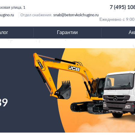
7 (495) 10
ьховая улица, 1
ugino.ru
snab@betonvkolchugino.ru
Отдел снабжения:
Ежедневно с 9:00
алог
Гарантии
Ак
39