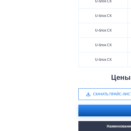
U-блок СК
U-блок СК
U-блок СК
U-блок СК
U-блок СК
Цены 
СКАЧАТЬ ПРАЙС-ЛИС
Наименовани