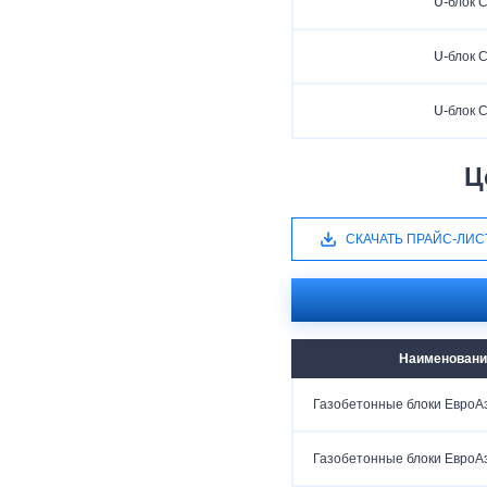
U-блок 
U-блок 
U-блок 
Ц
СКАЧАТЬ ПРАЙС-ЛИС
Наименовани
Газобетонные блоки ЕвроА
Газобетонные блоки ЕвроА