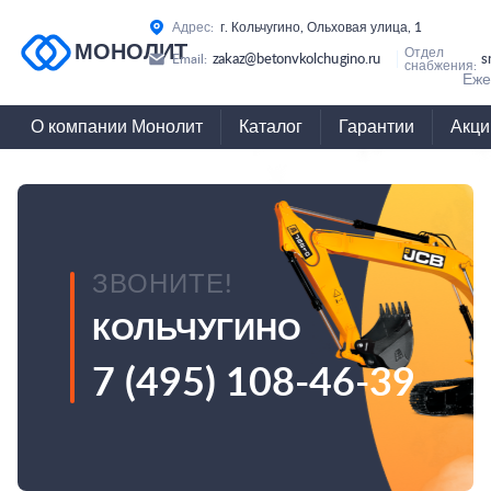
Адрес:
г. Кольчугино, Ольховая улица, 1
МОНОЛИТ
Отдел
zakaz@betonvkolchugino.ru
s
Email:
снабжения:
Еже
О компании Монолит
Каталог
Гарантии
Акци
ЗВОНИТЕ!
КОЛЬЧУГИНО
7 (495) 108-46-39