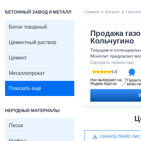
БЕТОННЫЙ ЗАВОД И МЕТАЛЛ
Главная
Каталог
Газосил
Бетон товарный
Продажа газо
Кольчугино
Цементный раствор
Текущим и потенциальн
Монолит предлагает воз
Цемент
блоки Кольчугино по цен
Смотреть полностью
5.0
Металлопрокат
Нас выбирают на
Гарант
Яндекс.Картах
качеств
Показать ещё
НЕРУДНЫЕ МАТЕРИАЛЫ
Ц
Песок
СКАЧАТЬ ПРАЙС-ЛИС