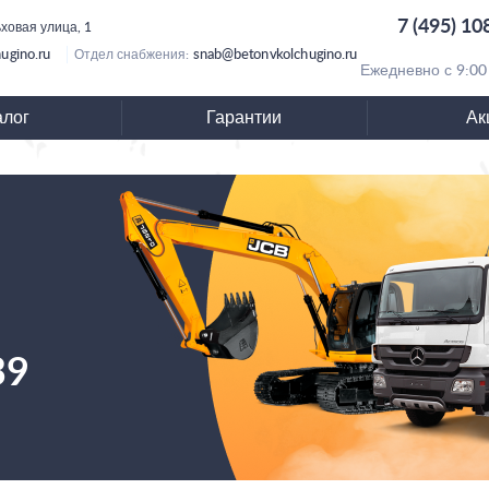
7 (495) 10
ьховая улица, 1
ugino.ru
snab@betonvkolchugino.ru
Отдел снабжения:
Ежедневно с 9:00
алог
Гарантии
Ак
39