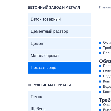
БЕТОННЫЙ ЗАВОД И МЕТАЛЛ
Главная
Бетон товарный
Цементный раствор
Окла
Цемент
Треб
Полн
Металлопрокат
Обяз
Пост
Показать ещё
Опти
Подг
Конт
НЕРУДНЫЕ МАТЕРИАЛЫ
Веде
Конт
Песок
Треб
Опыт
Щебень
Высо