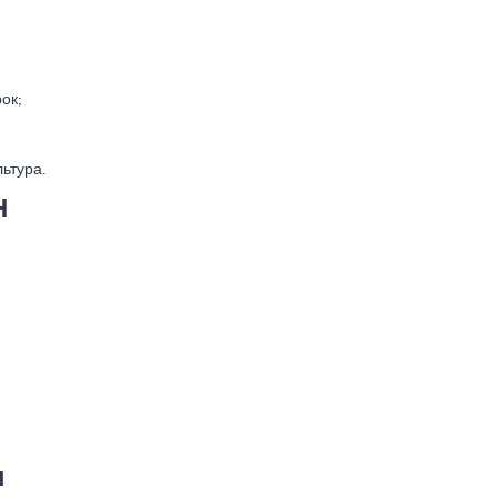
ок;
ьтура.
Н
ы