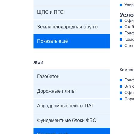
Увер
ЩПС и ПГС
Усло
Офиц
Земля плодородная (грунт)
Стаб
Граф
Комф
Показать ещё
Спло
ЖБИ
Компан
Газобетон
Граф
З/п 
Дорожные плиты
Офор
Парк
Аэродромные плиты ПАГ
Фундаментные блоки ФБС