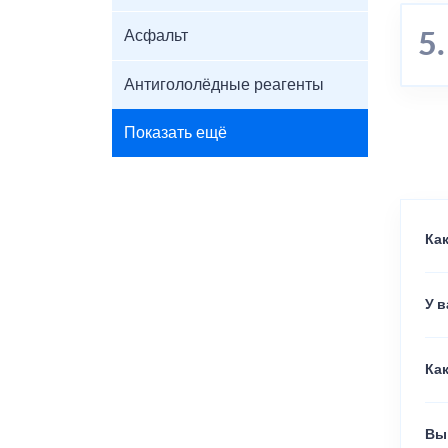
Асфальт
Антигололёдные реагенты
Показать ещё
Как
У 
Как
Вы 